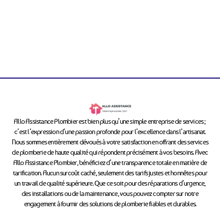
Allo Assistance Plombier est bien plus qu’une simple entreprise de services ;
c’est l’expression d’une passion profonde pour l’excellence dans l’artisanat.
Nous sommes entièrement dévoués à votre satisfaction en offrant des services
de plomberie de haute qualité qui répondent précisément à vos besoins. Avec
Allo Assistance Plombier, bénéficiez d’une transparence totale en matière de
tarification. Aucun surcoût caché, seulement des tarifs justes et honnêtes pour
un travail de qualité supérieure. Que ce soit pour des réparations d’urgence,
des installations ou de la maintenance, vous pouvez compter sur notre
engagement à fournir des solutions de plomberie fiables et durables.