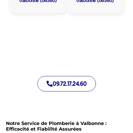
Valbonne (06560)
Valbonne (06560)
Allo Assistance Plomberie Valbonne :
Votre plombier de proximité
Nous intervenons depuis de nombreuses années à Valbonne.
Notre équipe d’intervention est prête à intervenir en moins de
30 minutes jour et nuit.
09.72.17.24.60
Notre Service de Plomberie à Valbonne :
Efficacité et Fiabilité Assurées