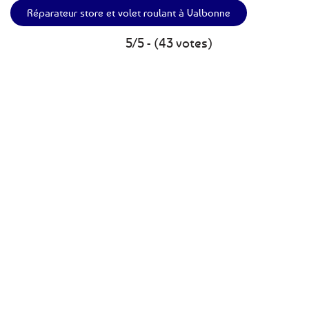
Réparateur store et volet roulant à Valbonne
5/5 - (43 votes)