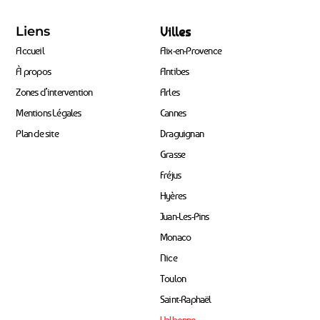
Liens
Villes
Accueil
Aix-en-Provence
À propos
Antibes
Zones d’intervention
Arles
Mentions Légales
Cannes
Plan de site
Draguignan
Grasse
Fréjus
Hyères
Juan-Les-Pins
Monaco
Nice
Toulon
Saint-Raphaël
Valbonne