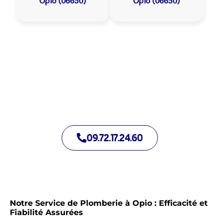
Opio (06650)
Opio (06650)
Allo Assistance Plomberie Opio :
Votre plombier de proximité
Nous intervenons depuis de nombreuses années à Opio.
Notre équipe d’intervention est prête à intervenir en moins de
30 minutes jour et nuit.
09.72.17.24.60
Notre Service de Plomberie à Opio : Efficacité et
Fiabilité Assurées