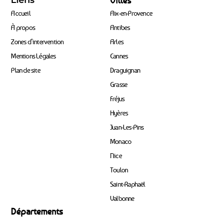
Liens
Villes
Accueil
Aix-en-Provence
À propos
Antibes
Zones d’intervention
Arles
Mentions Légales
Cannes
Plan de site
Draguignan
Grasse
Fréjus
Hyères
Juan-Les-Pins
Monaco
Nice
Toulon
Saint-Raphaël
Valbonne
Départements