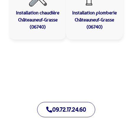
Installation chaudière
Installation plomberie
Châteauneuf-Grasse
Châteauneuf-Grasse
(06740)
(06740)
Allo Assistance Plomberie Châteauneuf-Grasse :
Votre plombier de proximité
Nous intervenons depuis de nombreuses années à
Châteauneuf-Grasse. Notre équipe d’intervention est prête à
intervenir en moins de 30 minutes jour et nuit.
09.72.17.24.60