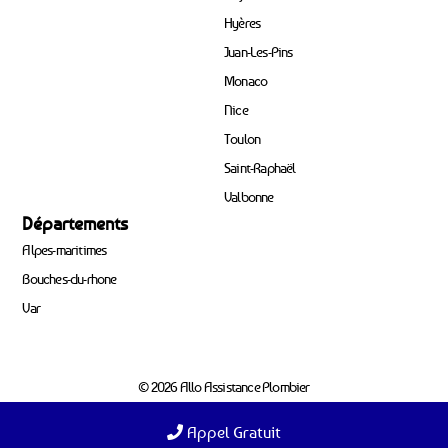
Hyères
Juan-Les-Pins
Monaco
Nice
Toulon
Saint-Raphaël
Valbonne
Départements
Alpes-maritimes
Bouches-du-rhone
Var
© 2026 Allo Assistance Plombier
Appel Gratuit