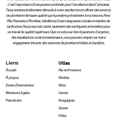
c’est l’expression d’une passion profonde pour l’excellence dans l’artisanat.
Nous sommes entièrement dévoués à votre satisfaction en offrant des services
de plomberie de haute qualité qui répondent précisément à vos besoins. Avec
Allo Assistance Plombier, bénéficiez d’une transparence totale en matière de
tarification. Aucun surcoût caché, seulement des tarifs justes et honnêtes pour
un travail de qualité supérieure. Que ce soit pour des réparations d’urgence,
des installations ou de la maintenance, vous pouvez compter sur notre
engagement à fournir des solutions de plomberie fiables et durables.
Liens
Villes
Accueil
Aix-en-Provence
À propos
Antibes
Zones d’intervention
Arles
Mentions Légales
Cannes
Plan de site
Draguignan
Grasse
Fréjus