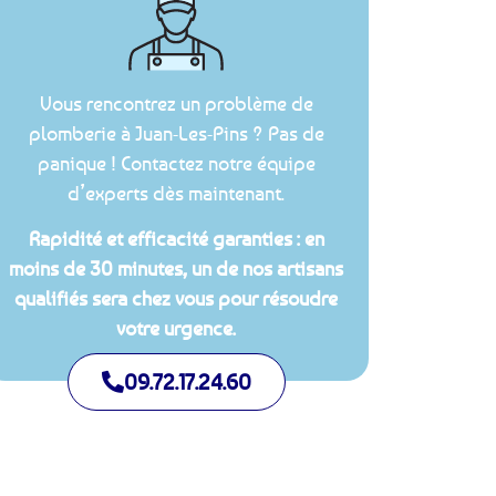
Vous rencontrez un problème de
plomberie à Juan-Les-Pins ? Pas de
panique ! Contactez notre équipe
d’experts dès maintenant.
Rapidité et efficacité garanties : en
moins de 30 minutes, un de nos artisans
qualifiés sera chez vous pour résoudre
votre urgence.
09.72.17.24.60