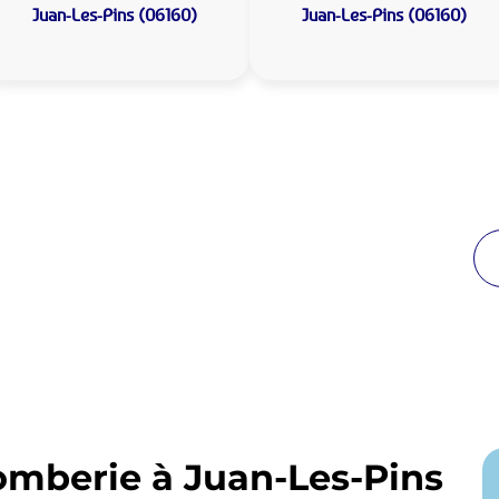
Juan-Les-Pins (06160)
Juan-Les-Pins (06160)
 Plomberie Juan-Les-Pins :
de proximité
breuses années à Juan-Les-Pins. Notre équipe
enir en moins de 30 minutes jour et nuit.
omberie à Juan-Les-Pins