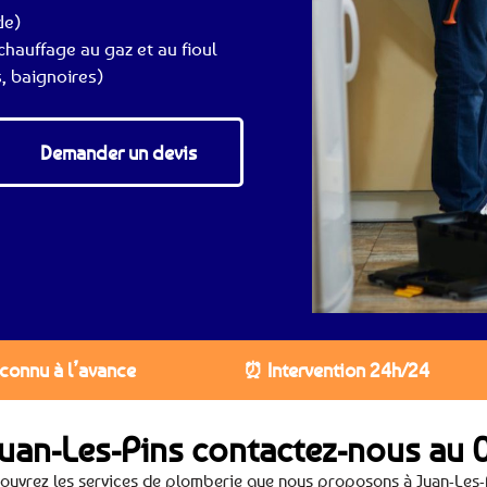
de)
hauffage au gaz et au fioul
, baignoires)
Demander un devis
 connu à l’avance
⏰ Intervention 24h/24
Juan-Les-Pins contactez-nous au
0
ouvrez les services de plomberie que nous proposons à Juan-Les-