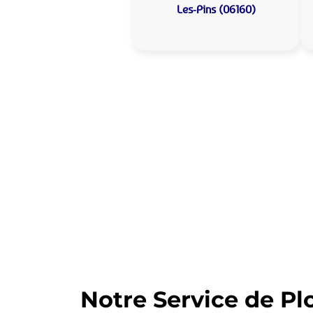
Les-Pins (06160)
Allo Assistance
Votre plombier 
Nous intervenons depuis de nom
d’intervention est prête à interv
Notre Service de Pl