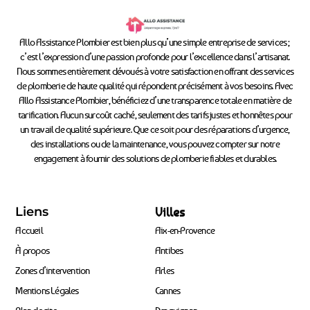
Allo Assistance Plombier est bien plus qu’une simple entreprise de services ;
c’est l’expression d’une passion profonde pour l’excellence dans l’artisanat.
Nous sommes entièrement dévoués à votre satisfaction en offrant des services
de plomberie de haute qualité qui répondent précisément à vos besoins. Avec
Allo Assistance Plombier, bénéficiez d’une transparence totale en matière de
tarification. Aucun surcoût caché, seulement des tarifs justes et honnêtes pour
un travail de qualité supérieure. Que ce soit pour des réparations d’urgence,
des installations ou de la maintenance, vous pouvez compter sur notre
engagement à fournir des solutions de plomberie fiables et durables.
Liens
Villes
Accueil
Aix-en-Provence
À propos
Antibes
Zones d’intervention
Arles
Mentions Légales
Cannes