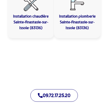
Installation chaudière
Installation plomberie
Sainte-Anastasie-sur-
Sainte-Anastasie-sur-
Issole (83136)
Issole (83136)
Allo Assistance Plomberie Sainte-Anastasie-sur-Issole :
Votre plombier de proximité
Nous intervenons depuis de nombreuses années à Sainte-
Anastasie-sur-Issole. Notre équipe d’intervention est prête à
intervenir en moins de 30 minutes jour et nuit.
09.72.17.25.20