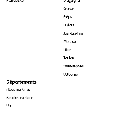
Plan de site
Draguignan
Grasse
Fréjus
Hyères
Juan-Les-Pins
Monaco
Nice
Toulon
Saint-Raphaël
Valbonne
Départements
Alpes-maritimes
Bouches-du-rhone
Var