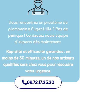
Vous rencontrez un problème de
plomberie à Puget-Ville ? Pas de
panique ! Contactez notre équipe
d’experts dès maintenant.
Rapidité et efficacité garanties : en
moins de 30 minutes, un de nos artisans
qualifiés sera chez vous pour résoudre
votre urgence.
09.72.17.25.20