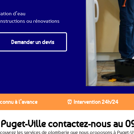
ration d’eau
nstructions ou rénovations
Demander un devis
 connu à l’avance
⏰ Intervention 24h/24
 Puget-Ville contactez-nous au
09
couvrez les services de plomberie que nous proposons à Puget-Vi