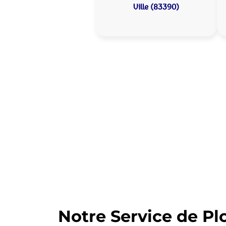
Ville (83390)
Allo Assistance
Votre plombier 
Nous intervenons depuis de nomb
d’intervention est prête à interv
Notre Service de Pl