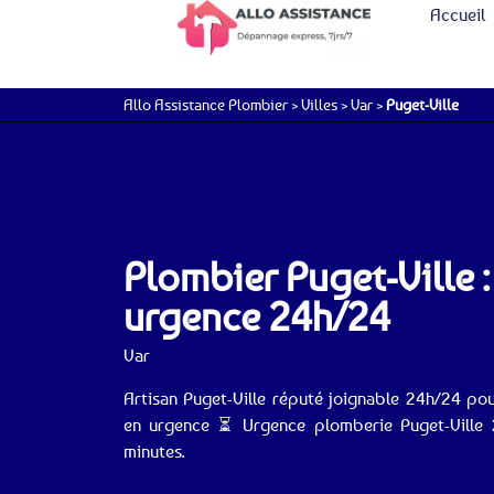
Accueil
Allo Assistance Plombier
>
Villes
>
Var
>
Puget-Ville
Plombier Puget-Ville 
urgence 24h/24
Var
Artisan Puget-Ville réputé joignable 24h/24 po
en urgence ⏳ Urgence plomberie Puget-Ville 2
minutes.