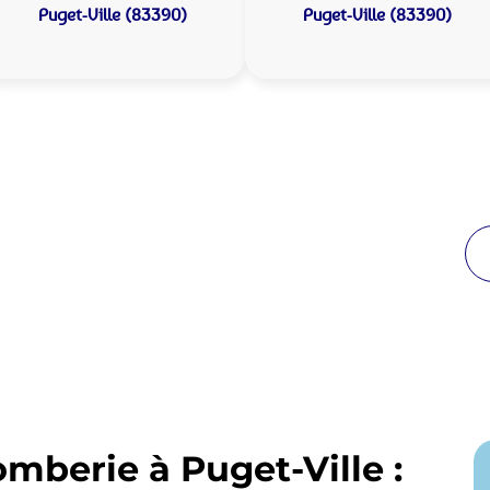
Puget-Ville (83390)
Puget-Ville (83390)
 Plomberie Puget-Ville :
de proximité
reuses années à Puget-Ville. Notre équipe
enir en moins de 30 minutes jour et nuit.
omberie à Puget-Ville :