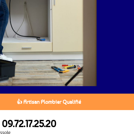
👍 Artisan Plombier Qualifié
u
09.72.17.25.20
ssole