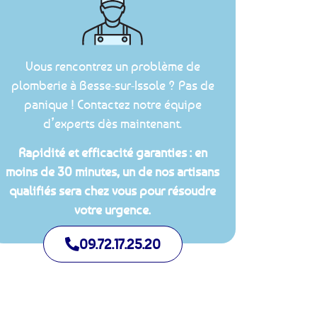
Vous rencontrez un problème de
plomberie à Besse-sur-Issole ? Pas de
panique ! Contactez notre équipe
d’experts dès maintenant.
Rapidité et efficacité garanties : en
moins de 30 minutes, un de nos artisans
qualifiés sera chez vous pour résoudre
votre urgence.
09.72.17.25.20