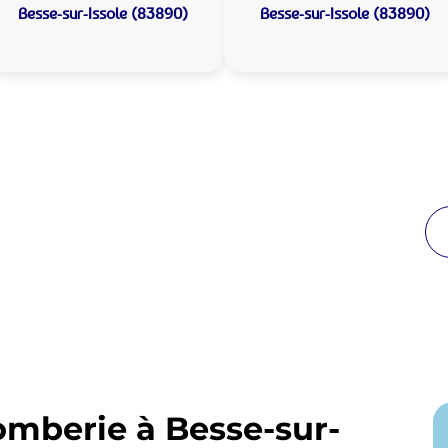
Besse-sur-Issole (83890)
Besse-sur-Issole (83890)
 Plomberie Besse-sur-
de proximité
reuses années à Besse-sur-Issole. Notre équipe
enir en moins de 30 minutes jour et nuit.
omberie à Besse-sur-