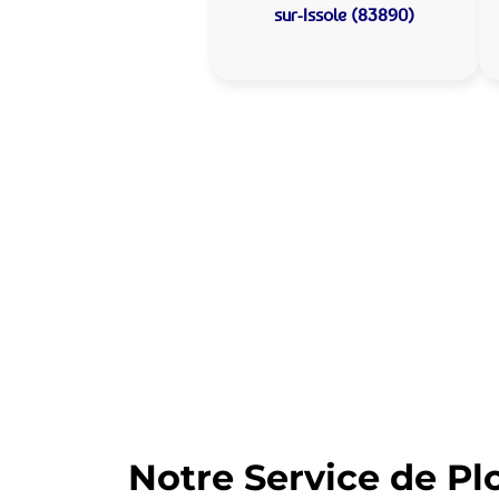
sur-Issole (83890)
Allo Assistance
Issole :
Votre plombier 
Nous intervenons depuis de nomb
d’intervention est prête à interv
Notre Service de Pl