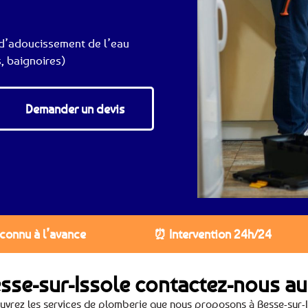
d’adoucissement de l’eau
, baignoires)
Demander un devis
 connu à l’avance
⏰ Intervention 24h/24
sse-sur-Issole contactez-nous a
uvrez les services de plomberie que nous proposons à Besse-sur-I