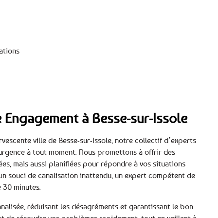
ations
tre Engagement à Besse-sur-Issole
vescente ville de Besse-sur-Issole, notre collectif d’experts
urgence à tout moment. Nous promettons à offrir des
es, mais aussi planifiées pour répondre à vos situations
un souci de canalisation inattendu, un expert compétent de
e 30 minutes.
alisée, réduisant les désagréments et garantissant le bon
t de résoudre vos problèmes rapidement, tout en veillant à