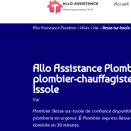
Accueil
Allo Assistance Plombier
>
Villes
>
Var
>
Besse-sur-Issole
Allo Assistance Plomb
plombier-chauffagiste
Issole
Var
Plombier Besse-sur-Issole de confiance disponi
plomberie en urgence ⏳ Plombier express Besse-su
domicile en 30 minutes.