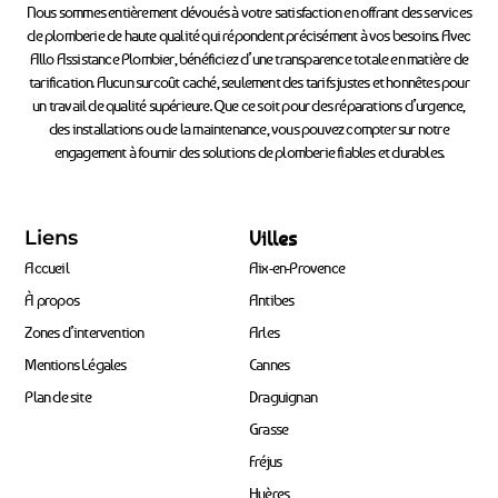
Nous sommes entièrement dévoués à votre satisfaction en offrant des services
de plomberie de haute qualité qui répondent précisément à vos besoins. Avec
Allo Assistance Plombier, bénéficiez d’une transparence totale en matière de
tarification. Aucun surcoût caché, seulement des tarifs justes et honnêtes pour
un travail de qualité supérieure. Que ce soit pour des réparations d’urgence,
des installations ou de la maintenance, vous pouvez compter sur notre
engagement à fournir des solutions de plomberie fiables et durables.
Liens
Villes
Accueil
Aix-en-Provence
À propos
Antibes
Zones d’intervention
Arles
Mentions Légales
Cannes
Plan de site
Draguignan
Grasse
Fréjus
Hyères