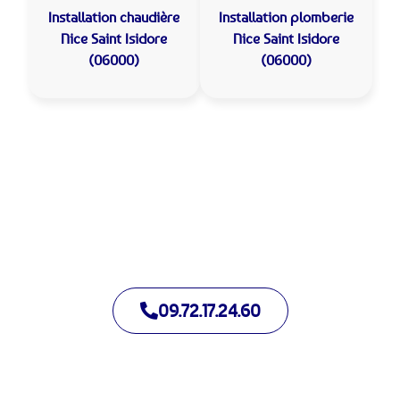
Installation chaudière
Installation plomberie
Nice Saint Isidore
Nice Saint Isidore
(06000)
(06000)
Allo Assistance Plomberie Nice Saint Isidore :
Votre plombier de proximité
Nous intervenons depuis de nombreuses années à Nice Saint
Isidore. Notre équipe d’intervention est prête à intervenir en
moins de 30 minutes jour et nuit.
09.72.17.24.60