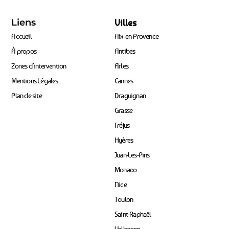
Liens
Villes
Accueil
Aix-en-Provence
À propos
Antibes
Zones d’intervention
Arles
Mentions Légales
Cannes
Plan de site
Draguignan
Grasse
Fréjus
Hyères
Juan-Les-Pins
Monaco
Nice
Toulon
Saint-Raphaël
Valbonne