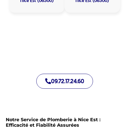
Nice Est (06300)
Nice Est (06300)
Allo Assistance Plomberie Nice Est :
Votre plombier de proximité
Nous intervenons depuis de nombreuses années à Nice Est.
Notre équipe d’intervention est prête à intervenir en moins de
30 minutes jour et nuit.
09.72.17.24.60
Notre Service de Plomberie à Nice Est :
Efficacité et Fiabilité Assurées