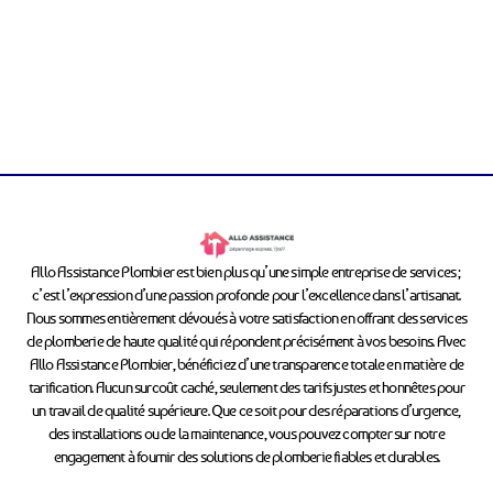
Allo Assistance Plombier est bien plus qu’une simple entreprise de services ;
c’est l’expression d’une passion profonde pour l’excellence dans l’artisanat.
Nous sommes entièrement dévoués à votre satisfaction en offrant des services
de plomberie de haute qualité qui répondent précisément à vos besoins. Avec
Allo Assistance Plombier, bénéficiez d’une transparence totale en matière de
tarification. Aucun surcoût caché, seulement des tarifs justes et honnêtes pour
un travail de qualité supérieure. Que ce soit pour des réparations d’urgence,
des installations ou de la maintenance, vous pouvez compter sur notre
engagement à fournir des solutions de plomberie fiables et durables.