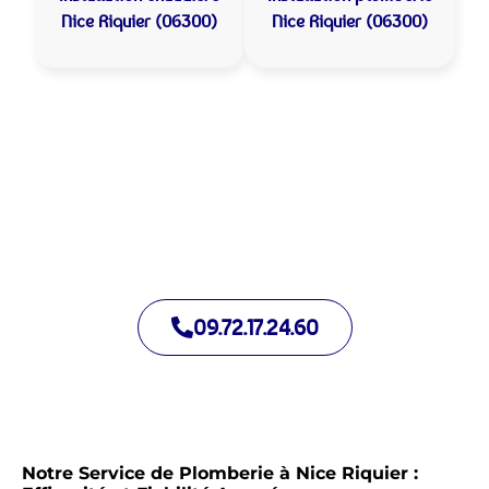
Nice Riquier (06300)
Nice Riquier (06300)
Allo Assistance Plomberie Nice Riquier :
Votre plombier de proximité
Nous intervenons depuis de nombreuses années à Nice
Riquier. Notre équipe d’intervention est prête à intervenir en
moins de 30 minutes jour et nuit.
09.72.17.24.60
Notre Service de Plomberie à Nice Riquier :