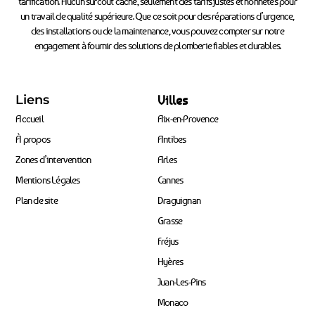
tarification. Aucun surcoût caché, seulement des tarifs justes et honnêtes pour
un travail de qualité supérieure. Que ce soit pour des réparations d’urgence,
des installations ou de la maintenance, vous pouvez compter sur notre
engagement à fournir des solutions de plomberie fiables et durables.
Liens
Villes
Accueil
Aix-en-Provence
À propos
Antibes
Zones d’intervention
Arles
Mentions Légales
Cannes
Plan de site
Draguignan
Grasse
Fréjus
Hyères
Juan-Les-Pins
Monaco