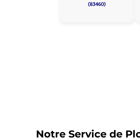
(83460)
Allo Assistance
Votre plombier 
Nous intervenons depuis de nomb
prête à intervenir en moins de 30
Notre Service de Pl