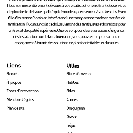
Nous sommes entièrement dévoués à votre satisfaction en offrant des services
de plomberie de haute qualité qui répondent précisément à vos besoins. Avec
Allo Assistance Plombier, bénéficiez d’une transparence totale en matière de
tarification. Aucun surcoût caché, seulement des tarifs justes et honnêtes pour
un travail de qualité supérieure. Que ce soit pour des réparations d’urgence,
des installations ou de la maintenance, vous pouvez compter sur notre
engagement à fournir des solutions de plomberie fiables et durables.
Liens
Villes
Accueil
Aix-en-Provence
À propos
Antibes
Zones d’intervention
Arles
Mentions Légales
Cannes
Plan de site
Draguignan
Grasse
Fréjus