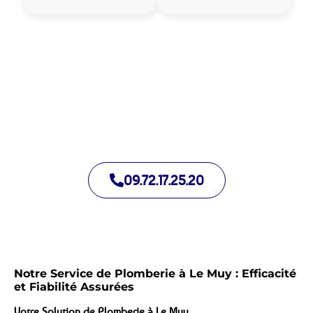
Allo Assistance Plomberie Le Muy :
Votre plombier de proximité
Nous intervenons depuis de nombreuses années à Le Muy.
Notre équipe d’intervention est prête à intervenir en moins de
30 minutes jour et nuit.
09.72.17.25.20
Notre Service de Plomberie à Le Muy : Efficacité
et Fiabilité Assurées
Votre Solution de Plomberie à Le Muy