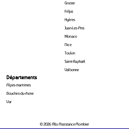
Grasse
Fréjus
Hyères
Juan-Les-Pins
Monaco
Nice
Toulon
Saint-Raphaël
Valbonne
Départements
Alpes-maritimes
Bouches-du-rhone
Var
© 2026 Allo Assistance Plombier