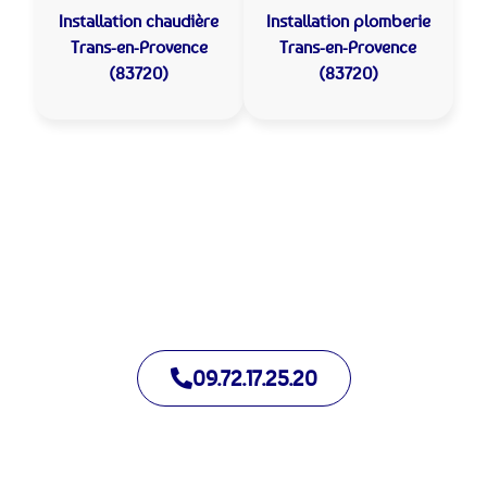
Installation chaudière
Installation plomberie
Trans-en-Provence
Trans-en-Provence
(83720)
(83720)
Allo Assistance Plomberie Trans-en-Provence :
Votre plombier de proximité
Nous intervenons depuis de nombreuses années à Trans-en-
Provence. Notre équipe d’intervention est prête à intervenir
en moins de 30 minutes jour et nuit.
09.72.17.25.20