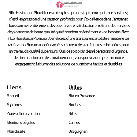
Allo Assistance Plombier est bien plus qu’une simple entreprise de services ;
c’est l’expression d’une passion profonde pour l’excellence dans l’artisanat.
Nous sommes entièrement dévoués à votre satisfaction en offrant des services
de plomberie de haute qualité qui répondent précisément à vos besoins. Avec
Allo Assistance Plombier, bénéficiez d’une transparence totale en matière de
tarification. Aucun surcoût caché, seulement des tarifs justes et honnêtes pour
un travail de qualité supérieure. Que ce soit pour des réparations d’urgence,
des installations ou de la maintenance, vous pouvez compter sur notre
engagement à fournir des solutions de plomberie fiables et durables.
Liens
Villes
Accueil
Aix-en-Provence
À propos
Antibes
Zones d’intervention
Arles
Mentions Légales
Cannes
Plan de site
Draguignan