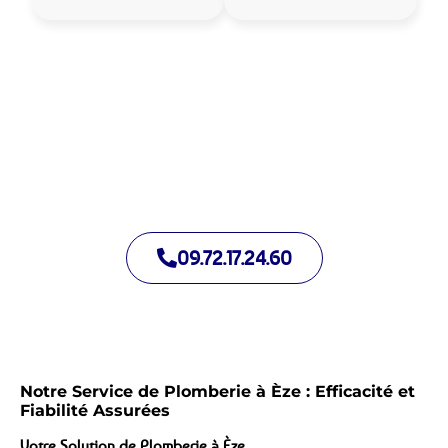
Allo Assistance Plomberie Èze :
Votre plombier de proximité
Nous intervenons depuis de nombreuses années à Èze. Notre
équipe d’intervention est prête à intervenir en moins de 30
minutes jour et nuit.
09.72.17.24.60
Notre Service de Plomberie à Èze : Efficacité et
Fiabilité Assurées
Votre Solution de Plomberie à Èze