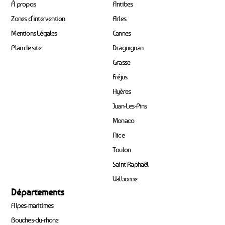
À propos
Antibes
Zones d’intervention
Arles
Mentions Légales
Cannes
Plan de site
Draguignan
Grasse
Fréjus
Hyères
Juan-Les-Pins
Monaco
Nice
Toulon
Saint-Raphaël
Valbonne
Départements
Alpes-maritimes
Bouches-du-rhone