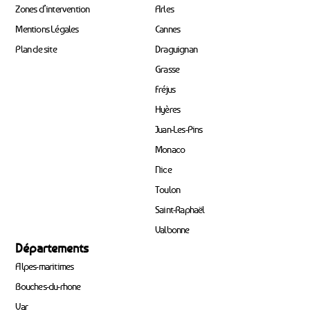
Zones d’intervention
Arles
Mentions Légales
Cannes
Plan de site
Draguignan
Grasse
Fréjus
Hyères
Juan-Les-Pins
Monaco
Nice
Toulon
Saint-Raphaël
Valbonne
Départements
Alpes-maritimes
Bouches-du-rhone
Var