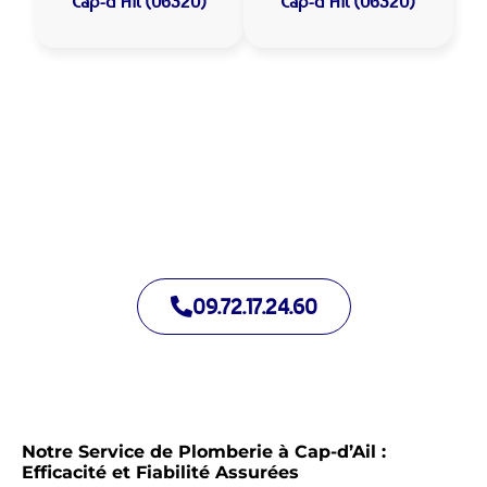
Cap-d’Ail (06320)
Cap-d’Ail (06320)
Allo Assistance Plomberie Cap-d’Ail :
Votre plombier de proximité
Nous intervenons depuis de nombreuses années à Cap-d’Ail.
Notre équipe d’intervention est prête à intervenir en moins de
30 minutes jour et nuit.
09.72.17.24.60
Notre Service de Plomberie à Cap-d’Ail :
Efficacité et Fiabilité Assurées