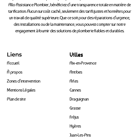
Allo Assistance Plombier, bénéficiez d’une transparence totale en matière de
tarification. Aucun surcoût caché, seulement des tarifs justes et honnêtes pour
un travail de qualité supérieure. Que ce soit pour des réparations d’urgence,
des installations ou de la maintenance, vous pouvez compter sur notre
engagement à fournir des solutions de plomberie fiables et durables.
Liens
Villes
Accueil
Aix-en-Provence
À propos
Antibes
Zones d’intervention
Arles
Mentions Légales
Cannes
Plan de site
Draguignan
Grasse
Fréjus
Hyères
Juan-Les-Pins