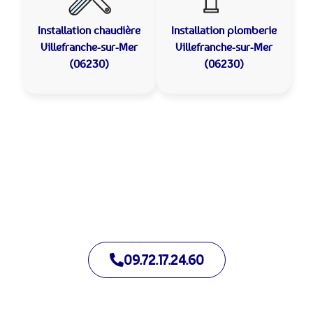
Installation chaudière
Installation plomberie
Villefranche-sur-Mer
Villefranche-sur-Mer
(06230)
(06230)
Allo Assistance Plomberie Villefranche-sur-Mer :
Votre plombier de proximité
Nous intervenons depuis de nombreuses années à
Villefranche-sur-Mer. Notre équipe d’intervention est prête à
intervenir en moins de 30 minutes jour et nuit.
09.72.17.24.60