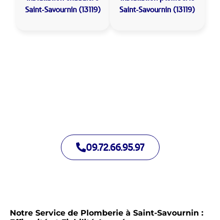
Saint-Savournin (13119)
Saint-Savournin (13119)
Allo Assistance Plomberie Saint-Savournin :
Votre plombier de proximité
Nous intervenons depuis de nombreuses années à Saint-
Savournin. Notre équipe d’intervention est prête à intervenir
en moins de 30 minutes jour et nuit.
09.72.66.95.97
Notre Service de Plomberie à Saint-Savournin :