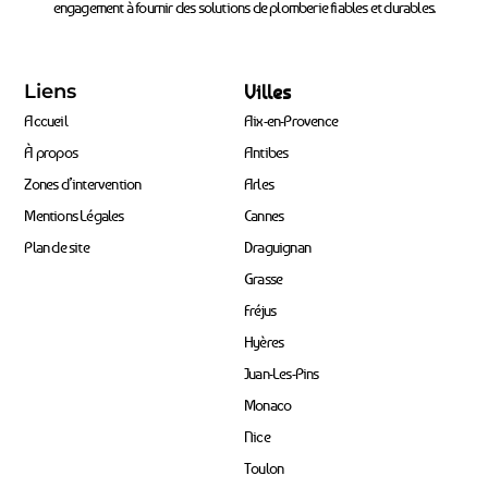
engagement à fournir des solutions de plomberie fiables et durables.
Liens
Villes
Accueil
Aix-en-Provence
À propos
Antibes
Zones d’intervention
Arles
Mentions Légales
Cannes
Plan de site
Draguignan
Grasse
Fréjus
Hyères
Juan-Les-Pins
Monaco
Nice
Toulon