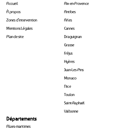
Accueil
Aix-en-Provence
À propos
Antibes
Zones d’intervention
Arles
Mentions Légales
Cannes
Plan de site
Draguignan
Grasse
Fréjus
Hyères
Juan-Les-Pins
Monaco
Nice
Toulon
Saint-Raphaël
Valbonne
Départements
Alpes-maritimes