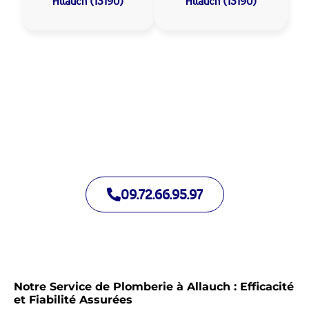
Allauch (13190)
Allauch (13190)
Allo Assistance Plomberie Allauch :
Votre plombier de proximité
Nous intervenons depuis de nombreuses années à Allauch.
Notre équipe d’intervention est prête à intervenir en moins de
30 minutes jour et nuit.
09.72.66.95.97
Notre Service de Plomberie à Allauch : Efficacité
et Fiabilité Assurées