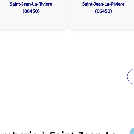
Saint-Jean-La-Riviere
Saint-Jean-La-Riviere
(06450)
(06450)
 Plomberie Saint-Jean-La-
de proximité
reuses années à Saint-Jean-La-Riviere. Notre équipe
enir en moins de 30 minutes jour et nuit.