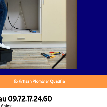
👍 Artisan Plombier Qualifié
 au
09.72.17.24.60
-Riviere