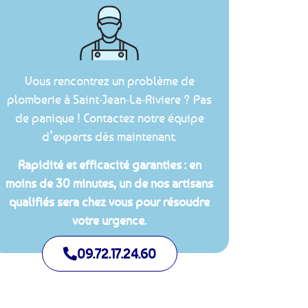
Vous rencontrez un problème de
plomberie à Saint-Jean-La-Riviere ? Pas
de panique ! Contactez notre équipe
d’experts dès maintenant.
Rapidité et efficacité garanties : en
moins de 30 minutes, un de nos artisans
qualifiés sera chez vous pour résoudre
votre urgence.
09.72.17.24.60