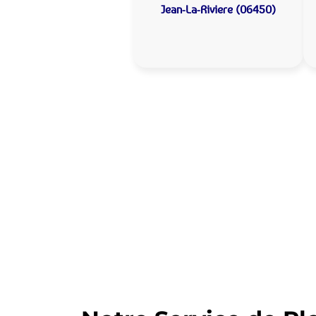
Jean-La-Riviere (06450)
Allo Assistance
Riviere :
Votre plombier 
Nous intervenons depuis de nomb
d’intervention est prête à interv