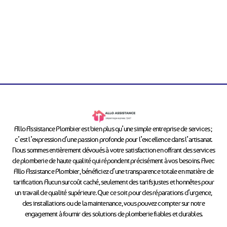
Allo Assistance Plombier est bien plus qu’une simple entreprise de services ;
c’est l’expression d’une passion profonde pour l’excellence dans l’artisanat.
Nous sommes entièrement dévoués à votre satisfaction en offrant des services
de plomberie de haute qualité qui répondent précisément à vos besoins. Avec
Allo Assistance Plombier, bénéficiez d’une transparence totale en matière de
tarification. Aucun surcoût caché, seulement des tarifs justes et honnêtes pour
un travail de qualité supérieure. Que ce soit pour des réparations d’urgence,
des installations ou de la maintenance, vous pouvez compter sur notre
engagement à fournir des solutions de plomberie fiables et durables.