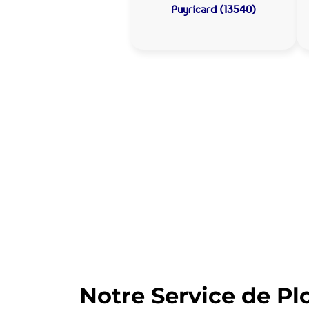
Puyricard (13540)
Allo Assistance
Votre plombier 
Nous intervenons depuis de nom
d’intervention est prête à interv
Notre Service de Pl