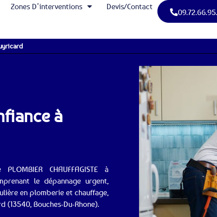
Zones D’interventions
Devis/Contact
09.72.66.95
uyricard
nfiance à
iste PLOMBIER CHAUFFAGISTE à
mprenant le dépannage urgent,
gulière en plomberie et chauffage,
ard (13540, Bouches-Du-Rhone).