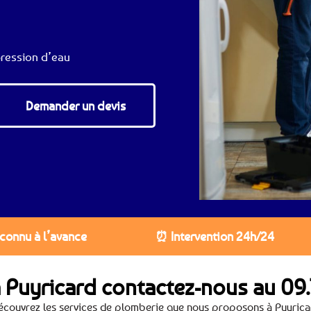
ression d’eau
Demander un devis
 connu à l’avance
⏰ Intervention 24h/24
 Puyricard contactez-nous au
09.
écouvrez les services de plomberie que nous proposons à Puyrica