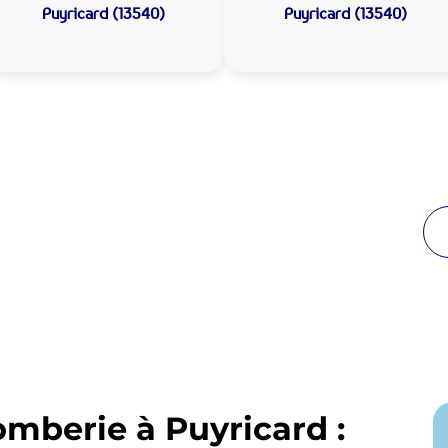
Puyricard (13540)
Puyricard (13540)
 Plomberie Puyricard :
de proximité
breuses années à Puyricard. Notre équipe
enir en moins de 30 minutes jour et nuit.
omberie à Puyricard :