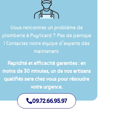
Vous rencontrez un problème de
plomberie à Puyricard ? Pas de panique
! Contactez notre équipe d’experts dès
maintenant.
Rapidité et efficacité garanties : en
moins de 30 minutes, un de nos artisans
qualifiés sera chez vous pour résoudre
votre urgence.
09.72.66.95.97