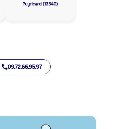
Puyricard (13540)
09.72.66.95.97