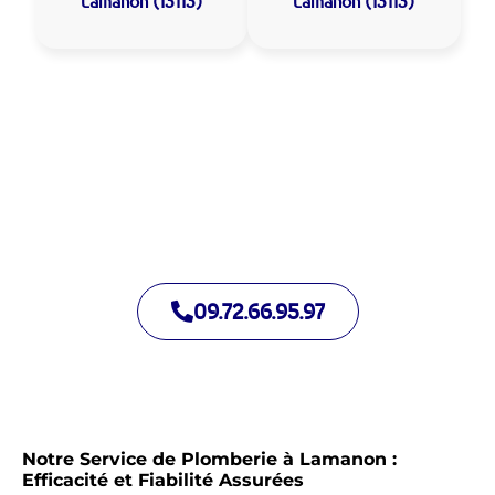
Lamanon (13113)
Lamanon (13113)
Allo Assistance Plomberie Lamanon :
Votre plombier de proximité
Nous intervenons depuis de nombreuses années à Lamanon.
Notre équipe d’intervention est prête à intervenir en moins de
30 minutes jour et nuit.
09.72.66.95.97
Notre Service de Plomberie à Lamanon :
Efficacité et Fiabilité Assurées