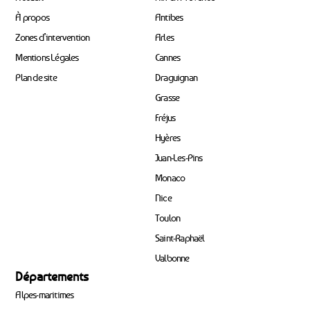
À propos
Antibes
Zones d’intervention
Arles
Mentions Légales
Cannes
Plan de site
Draguignan
Grasse
Fréjus
Hyères
Juan-Les-Pins
Monaco
Nice
Toulon
Saint-Raphaël
Valbonne
Départements
Alpes-maritimes