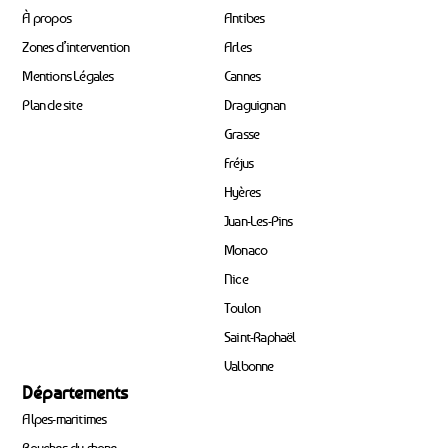
À propos
Antibes
Zones d’intervention
Arles
Mentions Légales
Cannes
Plan de site
Draguignan
Grasse
Fréjus
Hyères
Juan-Les-Pins
Monaco
Nice
Toulon
Saint-Raphaël
Valbonne
Départements
Alpes-maritimes
Bouches-du-rhone