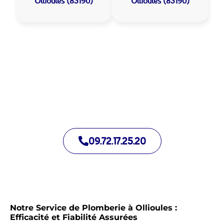
Ollioules (83190)
Ollioules (83190)
Allo Assistance Plomberie Ollioules :
Votre plombier de proximité
Nous intervenons depuis de nombreuses années à Ollioules.
Notre équipe d’intervention est prête à intervenir en moins de
30 minutes jour et nuit.
09.72.17.25.20
Notre Service de Plomberie à Ollioules :
Efficacité et Fiabilité Assurées