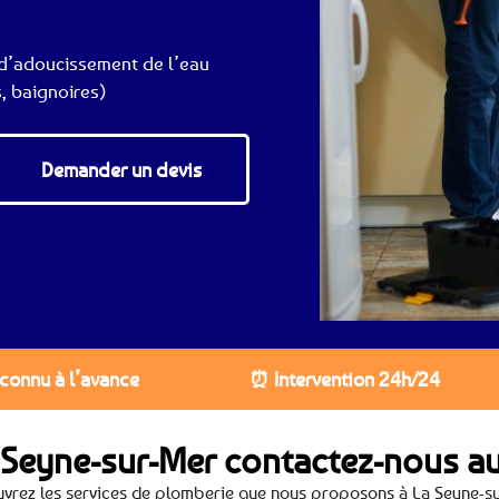
d’adoucissement de l’eau
, baignoires)
Demander un devis
 connu à l’avance
⏰ Intervention 24h/24
 Seyne-sur-Mer contactez-nous a
vrez les services de plomberie que nous proposons à La Seyne-s