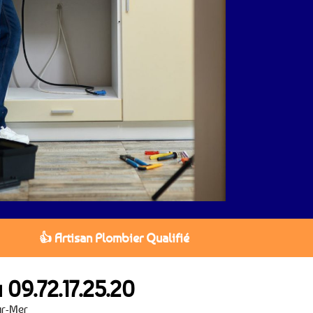
👍 Artisan Plombier Qualifié
u
09.72.17.25.20
ur-Mer