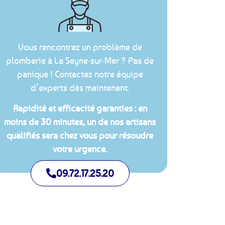
Vous rencontrez un problème de
plomberie à La Seyne-sur-Mer ? Pas de
panique ! Contactez notre équipe
d’experts dès maintenant.
Rapidité et efficacité garanties : en
moins de 30 minutes, un de nos artisans
qualifiés sera chez vous pour résoudre
votre urgence.
09.72.17.25.20