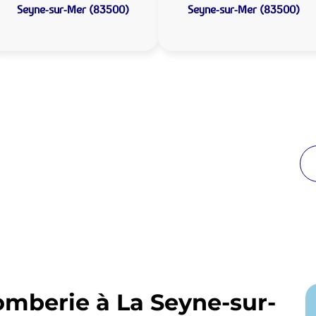
Seyne-sur-Mer (83500)
Seyne-sur-Mer (83500)
 Plomberie La Seyne-sur-
de proximité
breuses années à La Seyne-sur-Mer. Notre équipe
enir en moins de 30 minutes jour et nuit.
omberie à La Seyne-sur-