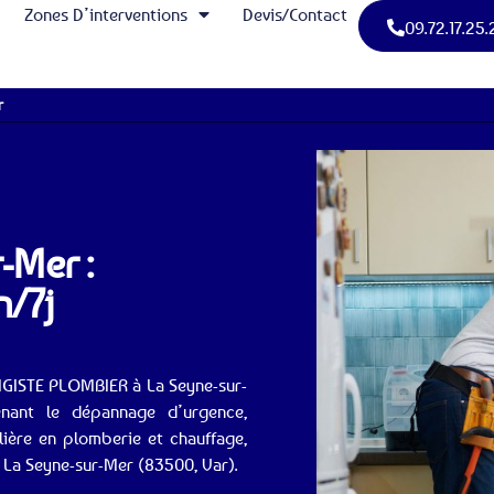
Zones D’interventions
Devis/Contact
09.72.17.25.
r
-Mer :
/7j
AGISTE PLOMBIER à La Seyne-sur-
nant le dépannage d’urgence,
lière en plomberie et chauffage,
 La Seyne-sur-Mer (83500, Var).