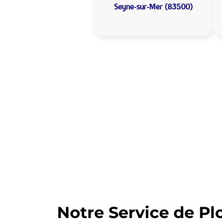
Seyne-sur-Mer (83500)
Allo Assistance
Mer :
Votre plombier 
Nous intervenons depuis de nom
d’intervention est prête à interv
Notre Service de Pl