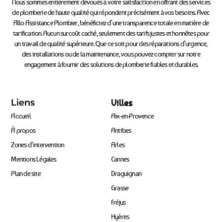
Nous sommes entièrement dévoués à votre satisfaction en offrant des services
de plomberie de haute qualité qui répondent précisément à vos besoins. Avec
Allo Assistance Plombier, bénéficiez d’une transparence totale en matière de
tarification. Aucun surcoût caché, seulement des tarifs justes et honnêtes pour
un travail de qualité supérieure. Que ce soit pour des réparations d’urgence,
des installations ou de la maintenance, vous pouvez compter sur notre
engagement à fournir des solutions de plomberie fiables et durables.
Liens
Villes
Accueil
Aix-en-Provence
À propos
Antibes
Zones d’intervention
Arles
Mentions Légales
Cannes
Plan de site
Draguignan
Grasse
Fréjus
Hyères