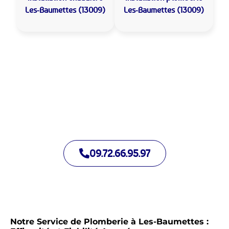
Les-Baumettes (13009)
Les-Baumettes (13009)
Allo Assistance Plomberie Les-Baumettes :
Votre plombier de proximité
Nous intervenons depuis de nombreuses années à Les-
Baumettes. Notre équipe d’intervention est prête à intervenir
en moins de 30 minutes jour et nuit.
09.72.66.95.97
Notre Service de Plomberie à Les-Baumettes :