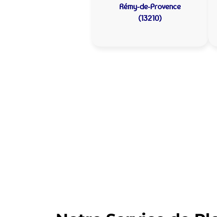
Rémy-de-Provence
(13210)
Allo Assistance
Provence :
Votre plombier 
Nous intervenons depuis de nom
équipe d’intervention est prête à