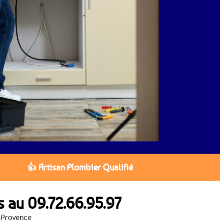
👍 Artisan Plombier Qualifié
s au
09.72.66.95.97
-Provence