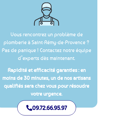
Vous rencontrez un problème de
plomberie à Saint-Rémy-de-Provence ?
Pas de panique ! Contactez notre équipe
d’experts dès maintenant.
Rapidité et efficacité garanties : en
moins de 30 minutes, un de nos artisans
qualifiés sera chez vous pour résoudre
votre urgence.
09.72.66.95.97