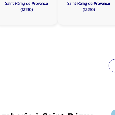
Saint-Rémy-de-Provence
Saint-Rémy-de-Provence
(13210)
(13210)
 Plomberie Saint-Rémy-de-
de proximité
breuses années à Saint-Rémy-de-Provence. Notre
 intervenir en moins de 30 minutes jour et nuit.