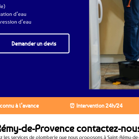
de)
ration d’eau
ression d’eau
Demander un devis
 connu à l’avance
⏰ Intervention 24h/24
-Rémy-de-Provence contactez-nou
z les services de plomberie que nous proposons à Saint-Rémy-de