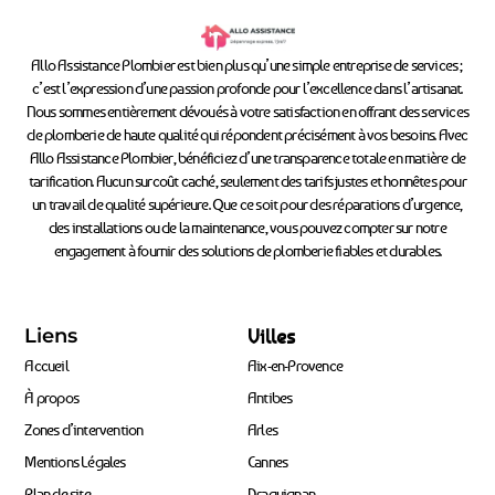
Allo Assistance Plombier est bien plus qu’une simple entreprise de services ;
c’est l’expression d’une passion profonde pour l’excellence dans l’artisanat.
Nous sommes entièrement dévoués à votre satisfaction en offrant des services
de plomberie de haute qualité qui répondent précisément à vos besoins. Avec
Allo Assistance Plombier, bénéficiez d’une transparence totale en matière de
tarification. Aucun surcoût caché, seulement des tarifs justes et honnêtes pour
un travail de qualité supérieure. Que ce soit pour des réparations d’urgence,
des installations ou de la maintenance, vous pouvez compter sur notre
engagement à fournir des solutions de plomberie fiables et durables.
Liens
Villes
Accueil
Aix-en-Provence
À propos
Antibes
Zones d’intervention
Arles
Mentions Légales
Cannes
Plan de site
Draguignan