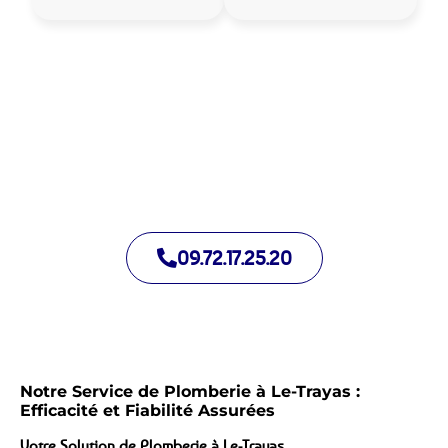
Allo Assistance Plomberie Le-Trayas :
Votre plombier de proximité
Nous intervenons depuis de nombreuses années à Le-Trayas.
Notre équipe d’intervention est prête à intervenir en moins de
30 minutes jour et nuit.
09.72.17.25.20
Notre Service de Plomberie à Le-Trayas :
Efficacité et Fiabilité Assurées
Votre Solution de Plomberie à Le-Trayas