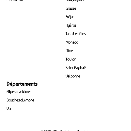
Grasse
Fréjus
Hyères
Juan-Les-Pins
Monaco
Nice
Toulon
Saint-Raphaël
Valbonne
Départements
Alpes-maritimes
Bouches-du-rhone
Var