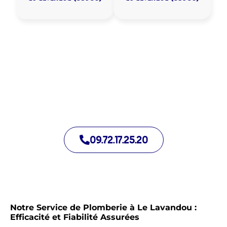
Allo Assistance Plomberie Le Lavandou :
Votre plombier de proximité
Nous intervenons depuis de nombreuses années à Le
Lavandou. Notre équipe d’intervention est prête à intervenir
en moins de 30 minutes jour et nuit.
09.72.17.25.20
Notre Service de Plomberie à Le Lavandou :
Efficacité et Fiabilité Assurées