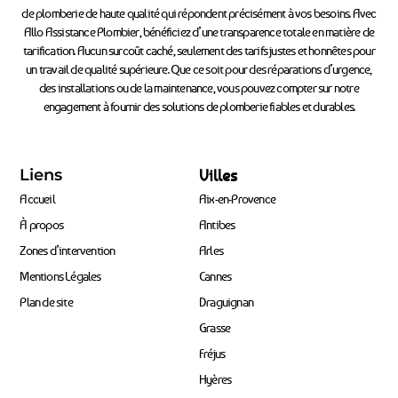
de plomberie de haute qualité qui répondent précisément à vos besoins. Avec
Allo Assistance Plombier, bénéficiez d’une transparence totale en matière de
tarification. Aucun surcoût caché, seulement des tarifs justes et honnêtes pour
un travail de qualité supérieure. Que ce soit pour des réparations d’urgence,
des installations ou de la maintenance, vous pouvez compter sur notre
engagement à fournir des solutions de plomberie fiables et durables.
Liens
Villes
Accueil
Aix-en-Provence
À propos
Antibes
Zones d’intervention
Arles
Mentions Légales
Cannes
Plan de site
Draguignan
Grasse
Fréjus
Hyères