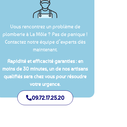
Vous rencontrez un problème de
plomberie à La Môle ? Pas de panique !
Contactez notre équipe d’experts dès
maintenant.
Rapidité et efficacité garanties : en
moins de 30 minutes, un de nos artisans
qualifiés sera chez vous pour résoudre
votre urgence.
09.72.17.25.20