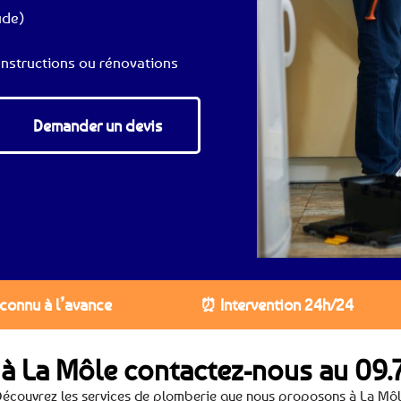
ude)
nstructions ou rénovations
Demander un devis
 connu à l’avance
⏰ Intervention 24h/24
 à La Môle contactez-nous au
09.7
écouvrez les services de plomberie que nous proposons à La Mô