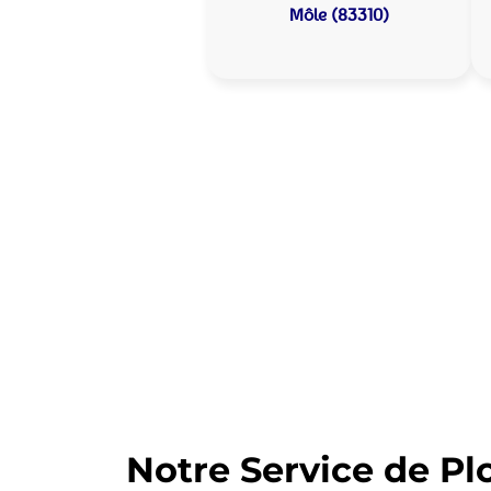
Môle (83310)
Allo Assistance
Votre plombier 
Nous intervenons depuis de nomb
est prête à intervenir en moins d
Notre Service de Pl