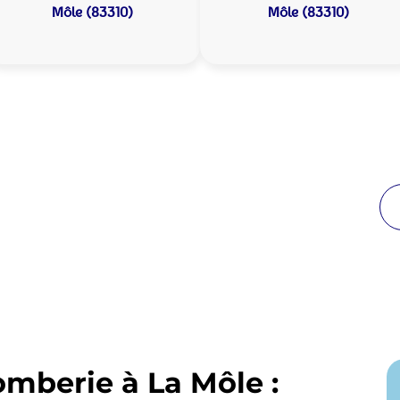
Môle (83310)
Môle (83310)
 Plomberie La Môle :
de proximité
reuses années à La Môle. Notre équipe d’intervention
e 30 minutes jour et nuit.
omberie à La Môle :