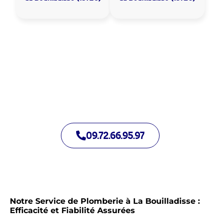
Allo Assistance Plomberie La Bouilladisse :
Votre plombier de proximité
Nous intervenons depuis de nombreuses années à La
Bouilladisse. Notre équipe d’intervention est prête à
intervenir en moins de 30 minutes jour et nuit.
09.72.66.95.97
Notre Service de Plomberie à La Bouilladisse :
Efficacité et Fiabilité Assurées