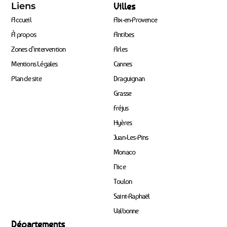
Liens
Villes
Accueil
Aix-en-Provence
À propos
Antibes
Zones d’intervention
Arles
Mentions Légales
Cannes
Plan de site
Draguignan
Grasse
Fréjus
Hyères
Juan-Les-Pins
Monaco
Nice
Toulon
Saint-Raphaël
Valbonne
Départements