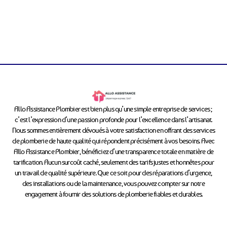
Allo Assistance Plombier est bien plus qu’une simple entreprise de services ;
c’est l’expression d’une passion profonde pour l’excellence dans l’artisanat.
Nous sommes entièrement dévoués à votre satisfaction en offrant des services
de plomberie de haute qualité qui répondent précisément à vos besoins. Avec
Allo Assistance Plombier, bénéficiez d’une transparence totale en matière de
tarification. Aucun surcoût caché, seulement des tarifs justes et honnêtes pour
un travail de qualité supérieure. Que ce soit pour des réparations d’urgence,
des installations ou de la maintenance, vous pouvez compter sur notre
engagement à fournir des solutions de plomberie fiables et durables.