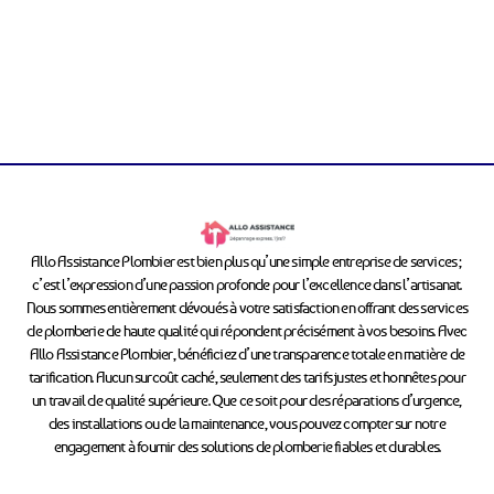
Allo Assistance Plombier est bien plus qu’une simple entreprise de services ;
c’est l’expression d’une passion profonde pour l’excellence dans l’artisanat.
Nous sommes entièrement dévoués à votre satisfaction en offrant des services
de plomberie de haute qualité qui répondent précisément à vos besoins. Avec
Allo Assistance Plombier, bénéficiez d’une transparence totale en matière de
tarification. Aucun surcoût caché, seulement des tarifs justes et honnêtes pour
un travail de qualité supérieure. Que ce soit pour des réparations d’urgence,
des installations ou de la maintenance, vous pouvez compter sur notre
engagement à fournir des solutions de plomberie fiables et durables.