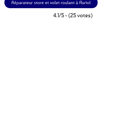
Réparateur store et volet roulant à Auriol
4.1/5 - (25 votes)