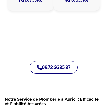
Auriol (13390)
Auriol (13390)
Allo Assistance Plomberie Auriol :
Votre plombier de proximité
Nous intervenons depuis de nombreuses années à Auriol.
Notre équipe d’intervention est prête à intervenir en moins de
30 minutes jour et nuit.
09.72.66.95.97
Notre Service de Plomberie à Auriol : Efficacité
et Fiabilité Assurées