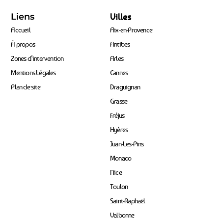
Liens
Villes
Accueil
Aix-en-Provence
À propos
Antibes
Zones d’intervention
Arles
Mentions Légales
Cannes
Plan de site
Draguignan
Grasse
Fréjus
Hyères
Juan-Les-Pins
Monaco
Nice
Toulon
Saint-Raphaël
Valbonne