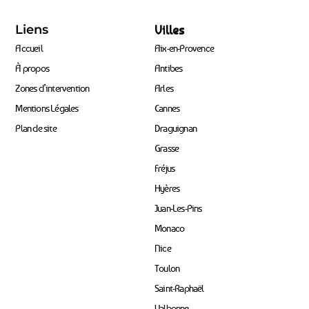
Liens
Villes
Accueil
Aix-en-Provence
À propos
Antibes
Zones d’intervention
Arles
Mentions Légales
Cannes
Plan de site
Draguignan
Grasse
Fréjus
Hyères
Juan-Les-Pins
Monaco
Nice
Toulon
Saint-Raphaël
Valbonne