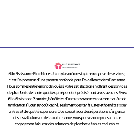
Allo Assistance Plombier est bien plus qu’une simple entreprise de services ;
c’est l’expression d’une passion profonde pour l’excellence dans l’artisanat.
Nous sommes entièrement dévoués à votre satisfaction en offrant des services
de plomberie de haute qualité qui répondent précisément à vos besoins. Avec
Allo Assistance Plombier, bénéficiez d’une transparence totale en matière de
tarification. Aucun surcoût caché, seulement des tarifs justes et honnêtes pour
un travail de qualité supérieure. Que ce soit pour des réparations d’urgence,
des installations ou de la maintenance, vous pouvez compter sur notre
engagement à fournir des solutions de plomberie fiables et durables.