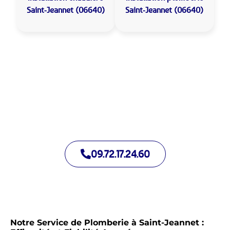
Saint-Jeannet (06640)
Saint-Jeannet (06640)
Allo Assistance Plomberie Saint-Jeannet :
Votre plombier de proximité
Nous intervenons depuis de nombreuses années à Saint-
Jeannet. Notre équipe d’intervention est prête à intervenir en
moins de 30 minutes jour et nuit.
09.72.17.24.60
Notre Service de Plomberie à Saint-Jeannet :