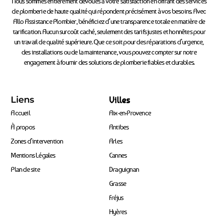
Nous sommes entièrement dévoués à votre satisfaction en offrant des services
de plomberie de haute qualité qui répondent précisément à vos besoins. Avec
Allo Assistance Plombier, bénéficiez d’une transparence totale en matière de
tarification. Aucun surcoût caché, seulement des tarifs justes et honnêtes pour
un travail de qualité supérieure. Que ce soit pour des réparations d’urgence,
des installations ou de la maintenance, vous pouvez compter sur notre
engagement à fournir des solutions de plomberie fiables et durables.
Liens
Villes
Accueil
Aix-en-Provence
À propos
Antibes
Zones d’intervention
Arles
Mentions Légales
Cannes
Plan de site
Draguignan
Grasse
Fréjus
Hyères