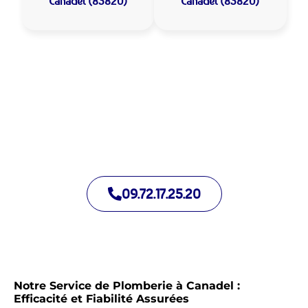
Canadel (83820)
Canadel (83820)
Allo Assistance Plomberie Canadel :
Votre plombier de proximité
Nous intervenons depuis de nombreuses années à Canadel.
Notre équipe d’intervention est prête à intervenir en moins de
30 minutes jour et nuit.
09.72.17.25.20
Notre Service de Plomberie à Canadel :
Efficacité et Fiabilité Assurées