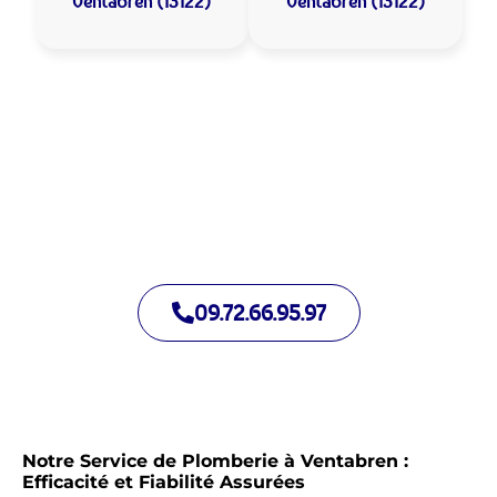
Ventabren (13122)
Ventabren (13122)
Allo Assistance Plomberie Ventabren :
Votre plombier de proximité
Nous intervenons depuis de nombreuses années à Ventabren.
Notre équipe d’intervention est prête à intervenir en moins de
30 minutes jour et nuit.
09.72.66.95.97
Notre Service de Plomberie à Ventabren :
Efficacité et Fiabilité Assurées