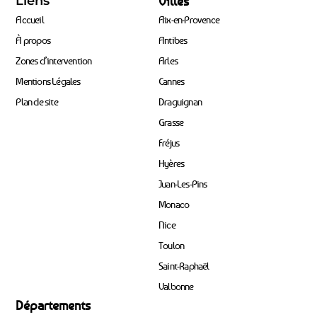
Liens
Villes
Accueil
Aix-en-Provence
À propos
Antibes
Zones d’intervention
Arles
Mentions Légales
Cannes
Plan de site
Draguignan
Grasse
Fréjus
Hyères
Juan-Les-Pins
Monaco
Nice
Toulon
Saint-Raphaël
Valbonne
Départements