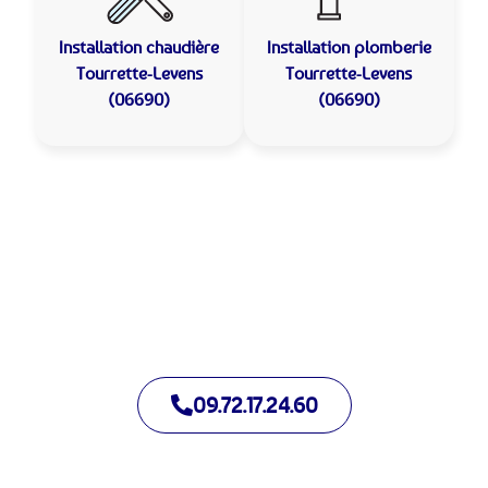
Installation chaudière
Installation plomberie
Tourrette-Levens
Tourrette-Levens
(06690)
(06690)
Allo Assistance Plomberie Tourrette-Levens :
Votre plombier de proximité
Nous intervenons depuis de nombreuses années à Tourrette-
Levens. Notre équipe d’intervention est prête à intervenir en
moins de 30 minutes jour et nuit.
09.72.17.24.60