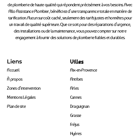
de plomberie de haute qualité qui répondent précisément à vos besoins. Avec
Allo Assistance Plombier, bénéficiez d’une transparence totale en matière de
tarification. Aucun surcoût caché, seulement des tarifs justes et honnêtes pour
un travail de qualité supérieure. Que ce soit pour des réparations d’urgence,
des installations ou de la maintenance, vous pouvez compter sur notre
engagement à fournir des solutions de plomberie fiables et durables.
Liens
Villes
Accueil
Aix-en-Provence
À propos
Antibes
Zones d’intervention
Arles
Mentions Légales
Cannes
Plan de site
Draguignan
Grasse
Fréjus
Hyères