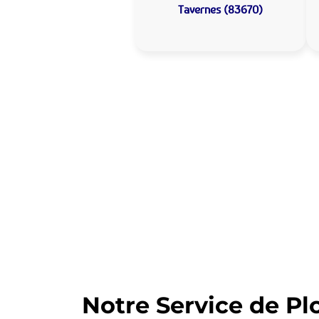
Tavernes (83670)
Allo Assistance
Votre plombier 
Nous intervenons depuis de nom
d’intervention est prête à interv
Notre Service de Pl