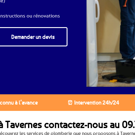
de)
nstructions ou rénovations
Demander un devis
 connu à l’avance
⏰ Intervention 24h/24
à Tavernes contactez-nous au
09.
écouvrez les services de plomberie que nous proposons à Tavern