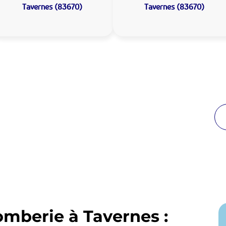
Tavernes (83670)
Tavernes (83670)
 Plomberie Tavernes :
de proximité
breuses années à Tavernes. Notre équipe
enir en moins de 30 minutes jour et nuit.
omberie à Tavernes :