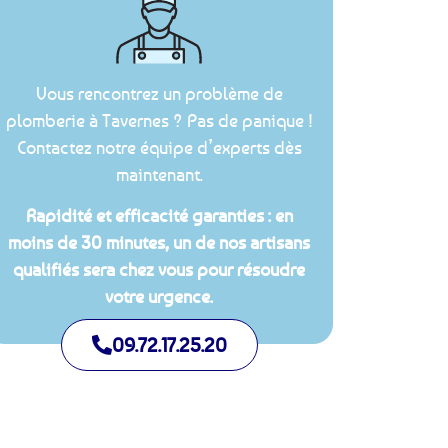
Vous rencontrez un problème de
plomberie à Tavernes ? Pas de panique !
Contactez notre équipe d’experts dès
maintenant.
Rapidité et efficacité garanties : en
moins de 30 minutes, un de nos artisans
qualifiés sera chez vous pour résoudre
votre urgence.
09.72.17.25.20