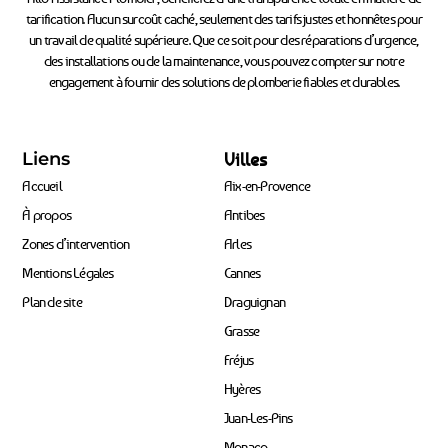
tarification. Aucun surcoût caché, seulement des tarifs justes et honnêtes pour
un travail de qualité supérieure. Que ce soit pour des réparations d’urgence,
des installations ou de la maintenance, vous pouvez compter sur notre
engagement à fournir des solutions de plomberie fiables et durables.
Liens
Villes
Accueil
Aix-en-Provence
À propos
Antibes
Zones d’intervention
Arles
Mentions Légales
Cannes
Plan de site
Draguignan
Grasse
Fréjus
Hyères
Juan-Les-Pins
Monaco