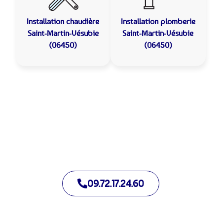
Installation chaudière
Installation plomberie
Saint-Martin-Vésubie
Saint-Martin-Vésubie
(06450)
(06450)
Allo Assistance Plomberie Saint-Martin-Vésubie :
Votre plombier de proximité
Nous intervenons depuis de nombreuses années à Saint-
Martin-Vésubie. Notre équipe d’intervention est prête à
intervenir en moins de 30 minutes jour et nuit.
09.72.17.24.60