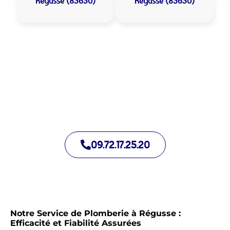
Régusse (83630)
Régusse (83630)
Allo Assistance Plomberie Régusse :
Votre plombier de proximité
Nous intervenons depuis de nombreuses années à Régusse.
Notre équipe d’intervention est prête à intervenir en moins de
30 minutes jour et nuit.
09.72.17.25.20
Notre Service de Plomberie à Régusse :
Efficacité et Fiabilité Assurées