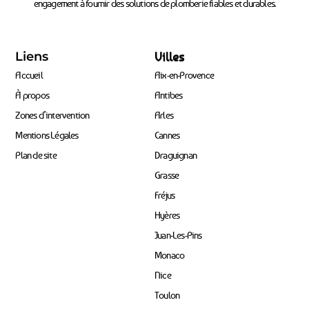
engagement à fournir des solutions de plomberie fiables et durables.
Liens
Villes
Accueil
Aix-en-Provence
À propos
Antibes
Zones d’intervention
Arles
Mentions Légales
Cannes
Plan de site
Draguignan
Grasse
Fréjus
Hyères
Juan-Les-Pins
Monaco
Nice
Toulon