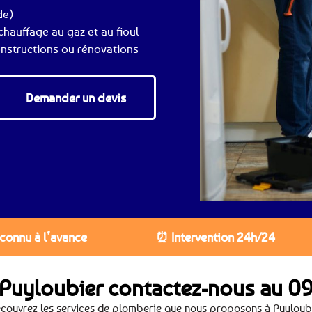
de)
hauffage au gaz et au fioul
nstructions ou rénovations
Demander un devis
 connu à l’avance
⏰ Intervention 24h/24
 Puyloubier contactez-nous au
09
couvrez les services de plomberie que nous proposons à Puyloub