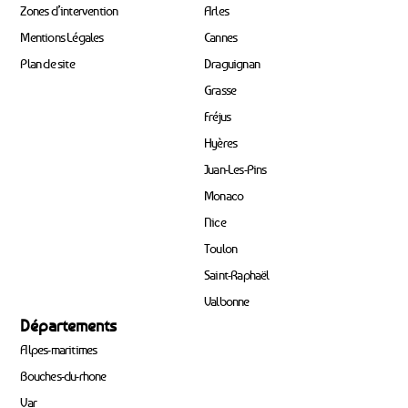
Zones d’intervention
Arles
Mentions Légales
Cannes
Plan de site
Draguignan
Grasse
Fréjus
Hyères
Juan-Les-Pins
Monaco
Nice
Toulon
Saint-Raphaël
Valbonne
Départements
Alpes-maritimes
Bouches-du-rhone
Var