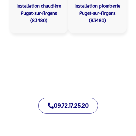
Installation chaudière
Installation plomberie
Puget-sur-Argens
Puget-sur-Argens
(83480)
(83480)
Allo Assistance Plomberie Puget-sur-Argens :
Votre plombier de proximité
Nous intervenons depuis de nombreuses années à Puget-sur-
Argens. Notre équipe d’intervention est prête à intervenir en
moins de 30 minutes jour et nuit.
09.72.17.25.20