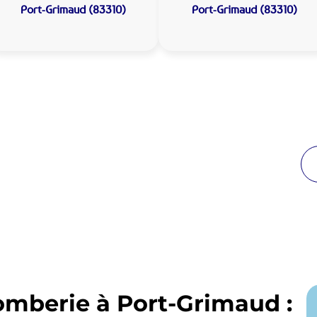
Port-Grimaud (83310)
Port-Grimaud (83310)
 Plomberie Port-Grimaud :
de proximité
breuses années à Port-Grimaud. Notre équipe
enir en moins de 30 minutes jour et nuit.
omberie à Port-Grimaud :