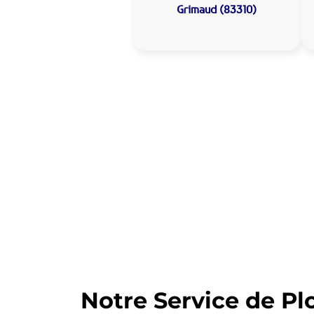
Grimaud (83310)
Allo Assistance
Votre plombier 
Nous intervenons depuis de nom
d’intervention est prête à interv
Notre Service de Pl