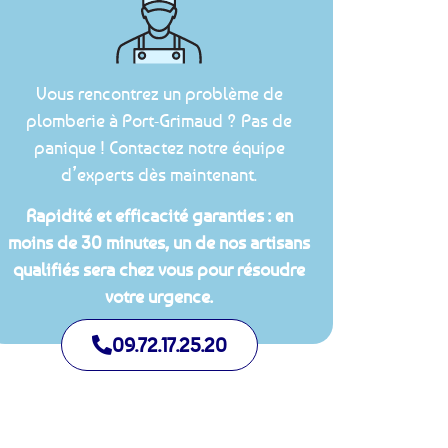
Vous rencontrez un problème de
plomberie à Port-Grimaud ? Pas de
panique ! Contactez notre équipe
d’experts dès maintenant.
Rapidité et efficacité garanties : en
moins de 30 minutes, un de nos artisans
qualifiés sera chez vous pour résoudre
votre urgence.
09.72.17.25.20