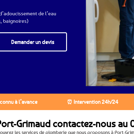
d’adoucissement de l’eau
, baignoires)
Demander un devis
 connu à l’avance
⏰ Intervention 24h/24
Port-Grimaud contactez-nous au
0
ouvrez les services de plomberie que nous proposons à Port-Gri