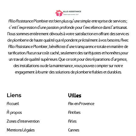
Allo Assistance Plombier est bien plus qu’une simple entreprise de services ;
c’est l’expression d’une passion profonde pour l’excellence dans l’artisanat.
Nous sommes entièrement dévoués à votre satisfaction en offrant des services
de plomberie de haute qualité qui répondent précisément à vos besoins. Avec
Allo Assistance Plombier, bénéficiez d’une transparence totale en matière de
tarification. Aucun surcoût caché, seulement des tarifs justes et honnêtes pour
un travail de qualité supérieure. Que ce soit pour des réparations d’urgence,
des installations ou de la maintenance, vous pouvez compter sur notre
engagement à fournir des solutions de plomberie fiables et durables.
Liens
Villes
Accueil
Aix-en-Provence
À propos
Antibes
Zones d’intervention
Arles
Mentions Légales
Cannes