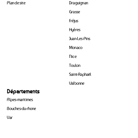
Plan de site
Draguignan
Grasse
Fréjus
Hyères
Juan-Les-Pins
Monaco
Nice
Toulon
Saint-Raphaël
Valbonne
Départements
Alpes-maritimes
Bouches-du-rhone
Var