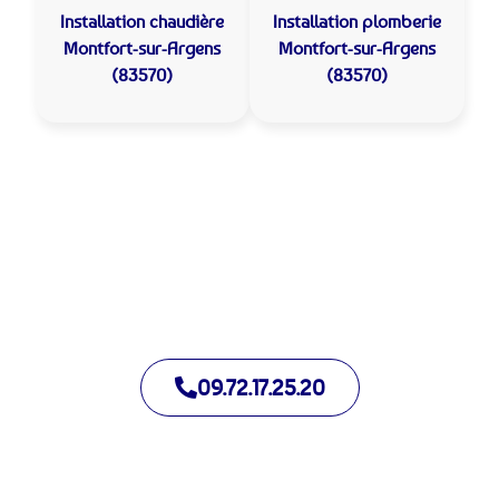
Installation chaudière
Installation plomberie
Montfort-sur-Argens
Montfort-sur-Argens
(83570)
(83570)
Allo Assistance Plomberie Montfort-sur-Argens :
Votre plombier de proximité
Nous intervenons depuis de nombreuses années à Montfort-
sur-Argens. Notre équipe d’intervention est prête à intervenir
en moins de 30 minutes jour et nuit.
09.72.17.25.20