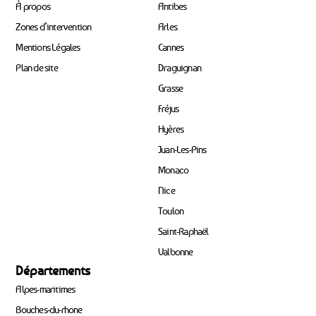
À propos
Antibes
Zones d’intervention
Arles
Mentions Légales
Cannes
Plan de site
Draguignan
Grasse
Fréjus
Hyères
Juan-Les-Pins
Monaco
Nice
Toulon
Saint-Raphaël
Valbonne
Départements
Alpes-maritimes
Bouches-du-rhone