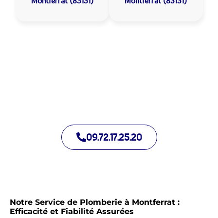
Montferrat (83131)
Montferrat (83131)
Allo Assistance Plomberie Montferrat :
Votre plombier de proximité
Nous intervenons depuis de nombreuses années à Montferrat.
Notre équipe d’intervention est prête à intervenir en moins de
30 minutes jour et nuit.
09.72.17.25.20
Notre Service de Plomberie à Montferrat :
Efficacité et Fiabilité Assurées