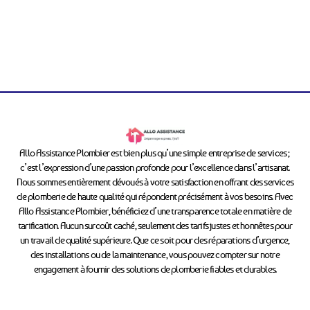
Allo Assistance Plombier est bien plus qu’une simple entreprise de services ;
c’est l’expression d’une passion profonde pour l’excellence dans l’artisanat.
Nous sommes entièrement dévoués à votre satisfaction en offrant des services
de plomberie de haute qualité qui répondent précisément à vos besoins. Avec
Allo Assistance Plombier, bénéficiez d’une transparence totale en matière de
tarification. Aucun surcoût caché, seulement des tarifs justes et honnêtes pour
un travail de qualité supérieure. Que ce soit pour des réparations d’urgence,
des installations ou de la maintenance, vous pouvez compter sur notre
engagement à fournir des solutions de plomberie fiables et durables.