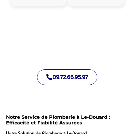
Allo Assistance Plomberie Le-Douard :
Votre plombier de proximité
Nous intervenons depuis de nombreuses années à Le-Douard.
Notre équipe d’intervention est prête à intervenir en moins de
30 minutes jour et nuit.
09.72.66.95.97
Notre Service de Plomberie à Le-Douard :
Efficacité et Fiabilité Assurées
Votre Solution de Plomberie à Le-Douard