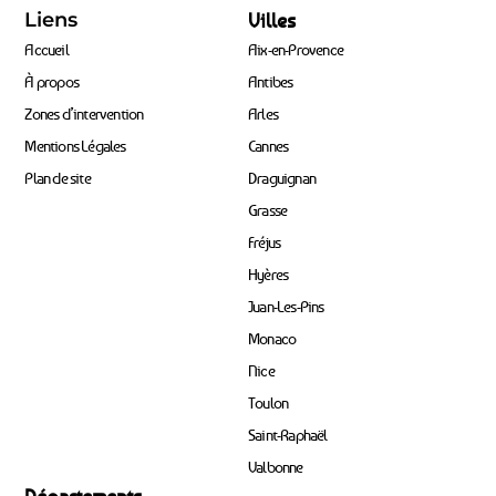
Liens
Villes
Accueil
Aix-en-Provence
À propos
Antibes
Zones d’intervention
Arles
Mentions Légales
Cannes
Plan de site
Draguignan
Grasse
Fréjus
Hyères
Juan-Les-Pins
Monaco
Nice
Toulon
Saint-Raphaël
Valbonne