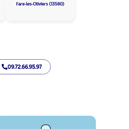
Fare-les-Oliviers (13580)
09.72.66.95.97