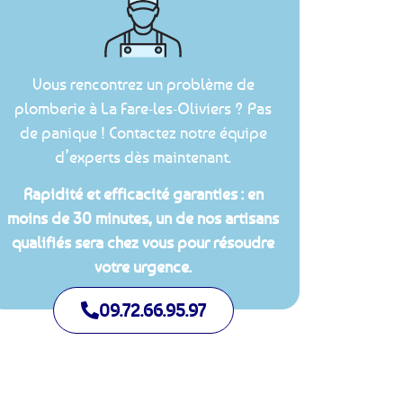
Vous rencontrez un problème de
plomberie à La Fare-les-Oliviers ? Pas
de panique ! Contactez notre équipe
d’experts dès maintenant.
Rapidité et efficacité garanties : en
moins de 30 minutes, un de nos artisans
qualifiés sera chez vous pour résoudre
votre urgence.
09.72.66.95.97