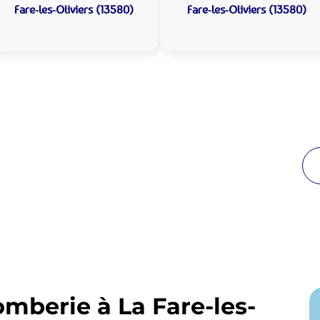
Fare-les-Oliviers (13580)
Fare-les-Oliviers (13580)
 Plomberie La Fare-les-
de proximité
reuses années à La Fare-les-Oliviers. Notre équipe
enir en moins de 30 minutes jour et nuit.
omberie à La Fare-les-