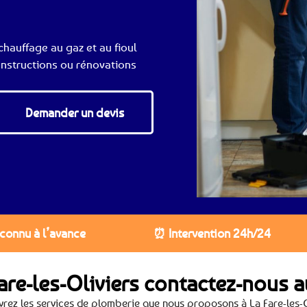
hauffage au gaz et au fioul
nstructions ou rénovations
Demander un devis
 connu à l’avance
⏰ Intervention 24h/24
are-les-Oliviers contactez-nous 
rez les services de plomberie que nous proposons à La Fare-les-O