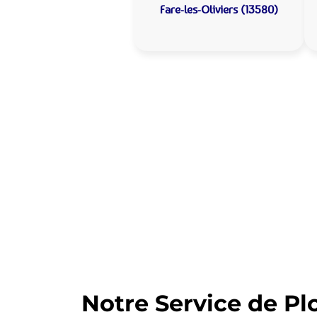
Fare-les-Oliviers (13580)
Allo Assistance
Oliviers :
Votre plombier 
Nous intervenons depuis de nomb
d’intervention est prête à interv
Notre Service de Pl