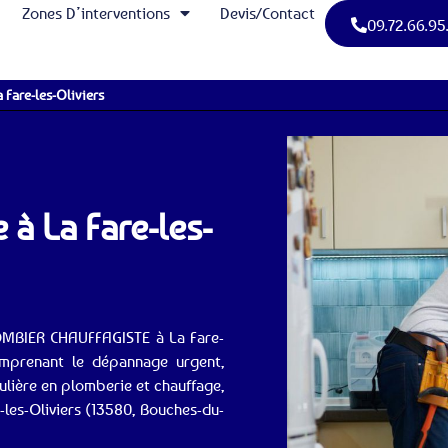
Zones D’interventions
Devis/Contact
09.72.66.95
a Fare-les-Oliviers
à La Fare-les-
LOMBIER CHAUFFAGISTE à La Fare-
omprenant le dépannage urgent,
gulière en plomberie et chauffage,
-les-Oliviers (13580, Bouches-du-