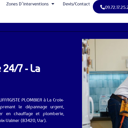
Zones D’interventions
Devis/Contact
09.72.17.25.
24/7 - La
HAUFFAGISTE PLOMBIER à La Croix-
prenant le dépannage urgent,
lier en chauffage et plomberie,
oix-Valmer (83420, Var).