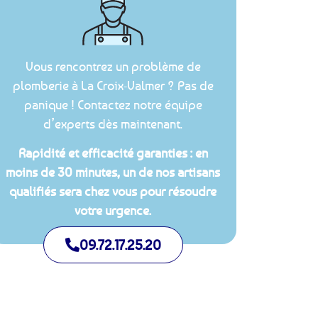
Vous rencontrez un problème de
plomberie à La Croix-Valmer ? Pas de
panique ! Contactez notre équipe
d’experts dès maintenant.
Rapidité et efficacité garanties : en
moins de 30 minutes, un de nos artisans
qualifiés sera chez vous pour résoudre
votre urgence.
09.72.17.25.20