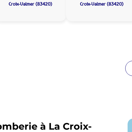
Croix-Valmer (83420)
Croix-Valmer (83420)
 Plomberie La Croix-Valmer
de proximité
reuses années à La Croix-Valmer. Notre équipe
enir en moins de 30 minutes jour et nuit.
omberie à La Croix-