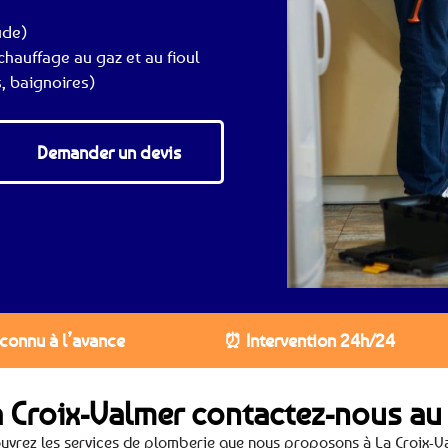
ude)
hauffage au gaz et au fioul
, baignoires)
Demander un devis
 connu à l’avance
⏰ Intervention 24h/24
a Croix-Valmer contactez-nous a
uvrez les services de plomberie que nous proposons à La Croix-V