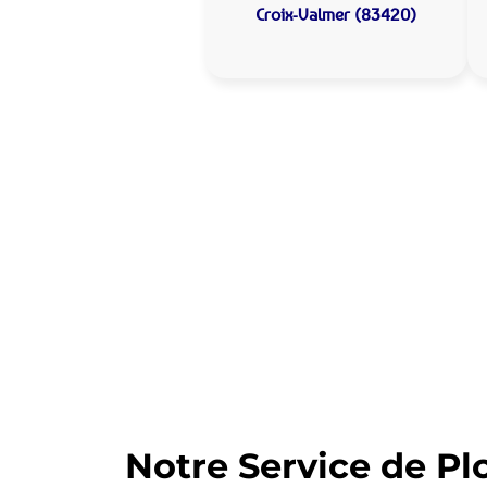
Croix-Valmer (83420)
Allo Assistance
:
Votre plombier 
Nous intervenons depuis de nomb
d’intervention est prête à interv
Notre Service de Pl