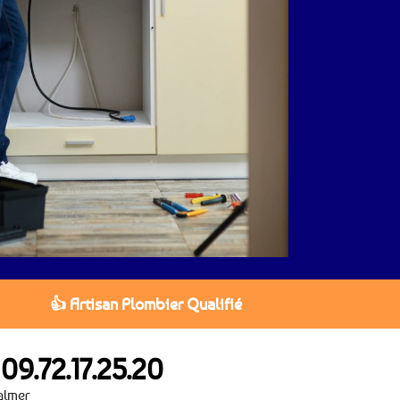
👍 Artisan Plombier Qualifié
u
09.72.17.25.20
almer