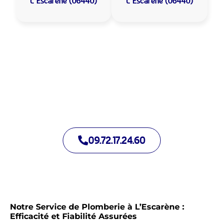
L’Escarène (06440)
L’Escarène (06440)
Allo Assistance Plomberie L’Escarène :
Votre plombier de proximité
Nous intervenons depuis de nombreuses années à L’Escarène.
Notre équipe d’intervention est prête à intervenir en moins de
30 minutes jour et nuit.
09.72.17.24.60
Notre Service de Plomberie à L’Escarène :
Efficacité et Fiabilité Assurées