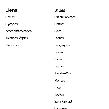
Liens
Villes
Accueil
Aix-en-Provence
À propos
Antibes
Zones d’intervention
Arles
Mentions Légales
Cannes
Plan de site
Draguignan
Grasse
Fréjus
Hyères
Juan-Les-Pins
Monaco
Nice
Toulon
Saint-Raphaël
Valbonne