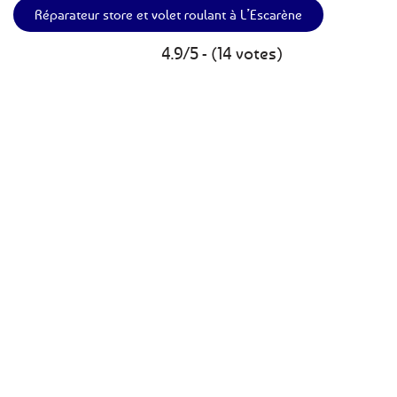
Réparateur store et volet roulant à L’Escarène
4.9/5 - (14 votes)