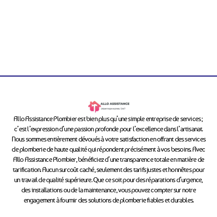
Allo Assistance Plombier est bien plus qu’une simple entreprise de services ;
c’est l’expression d’une passion profonde pour l’excellence dans l’artisanat.
Nous sommes entièrement dévoués à votre satisfaction en offrant des services
de plomberie de haute qualité qui répondent précisément à vos besoins. Avec
Allo Assistance Plombier, bénéficiez d’une transparence totale en matière de
tarification. Aucun surcoût caché, seulement des tarifs justes et honnêtes pour
un travail de qualité supérieure. Que ce soit pour des réparations d’urgence,
des installations ou de la maintenance, vous pouvez compter sur notre
engagement à fournir des solutions de plomberie fiables et durables.