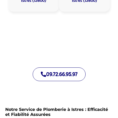
Istres (13800)
Istres (13800)
Allo Assistance Plomberie Istres :
Votre plombier de proximité
Nous intervenons depuis de nombreuses années à Istres.
Notre équipe d’intervention est prête à intervenir en moins de
30 minutes jour et nuit.
09.72.66.95.97
Notre Service de Plomberie à Istres : Efficacité
et Fiabilité Assurées