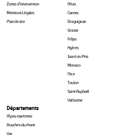
Zones d’intervention
Arles
Mentions Légales
Cannes
Plan de site
Draguignan
Grasse
Fréjus
Hyères
Juan-Les-Pins
Monaco
Nice
Toulon
Saint-Raphaël
Valbonne
Départements
Alpes-maritimes
Bouches-du-rhone
Var