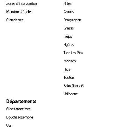
Zones d’intervention
Arles
Mentions Légales
Cannes
Plan de site
Draguignan
Grasse
Fréjus
Hyères
Juan-Les-Pins
Monaco
Nice
Toulon
Saint-Raphaël
Valbonne
Départements
Alpes-maritimes
Bouches-du-rhone
Var